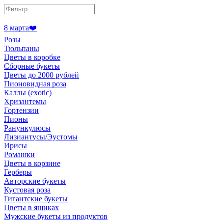
8 марта❤️
Розы
Тюльпаны
Цветы в коробке
Сборные букеты
Цветы до 2000 рублей
Пионовидная роза
Каллы (exotic)
Хризантемы
Гортензии
Пионы
Ранункулюсы
Лизиантусы/Эустомы
Ирисы
Ромашки
Цветы в корзине
Герберы
Авторские букеты
Кустовая роза
Гигантские букеты
Цветы в ящиках
Мужские букеты из продуктов