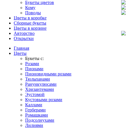
Букеты цветов
Кому
Поводы
Цветы в коробке
Сборные букеты
Цветы в корзине
Авторство
Открытки
Главная
Цветы
Букеты с:
Розами
Пионами
Пионовидными розами
Тюльпанами
Ранункулюсами
Хризантемами
Эустомой
Кустовыми розами
Каллами
Герберами
Ромашками
Подсолнухами
Лилиями