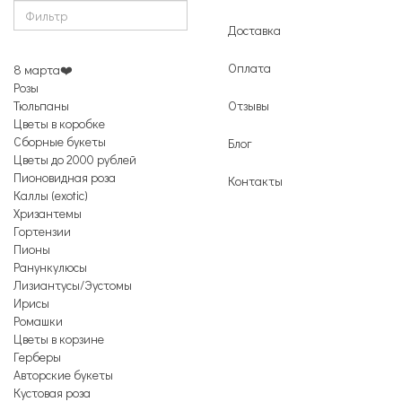
Доставка
Оплата
8 марта❤️
Розы
Тюльпаны
Отзывы
Цветы в коробке
Сборные букеты
Блог
Цветы до 2000 рублей
Пионовидная роза
Контакты
Каллы (exotic)
Хризантемы
Гортензии
Пионы
Ранункулюсы
Лизиантусы/Эустомы
Ирисы
Ромашки
Цветы в корзине
Герберы
Авторские букеты
Кустовая роза