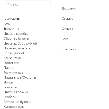
Доставка
Оплата
8 марта❤️
Розы
Тюльпаны
Отзывы
Цветы в коробке
Сборные букеты
Блог
Цветы до 2000 рублей
Пионовидная роза
Контакты
Каллы (exotic)
Хризантемы
Гортензии
Пионы
Ранункулюсы
Лизиантусы/Эустомы
Ирисы
Ромашки
Цветы в корзине
Герберы
Авторские букеты
Кустовая роза