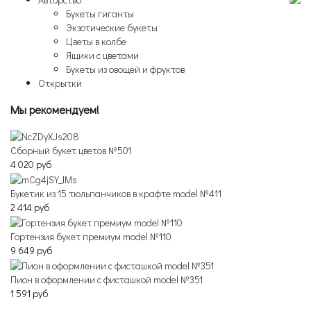
Букеты гиганты
Экзотические букеты
Цветы в колбе
Ящики с цветами
Букеты из овощей и фруктов
Открытки
Мы рекомендуем!
Сборный букет цветов №501
4 020 руб
Букетик из 15 тюльпанчиков в крафте model №411
2 414 руб
Гортензия букет премиум model №110
9 649 руб
Пион в оформлении с фисташкой model №351
1 591 руб