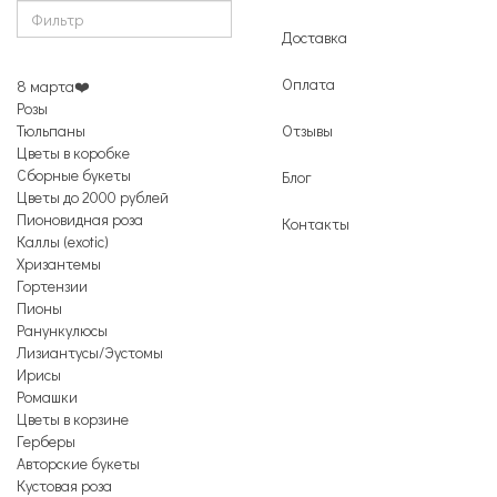
Доставка
Оплата
8 марта❤️
Розы
Тюльпаны
Отзывы
Цветы в коробке
Сборные букеты
Блог
Цветы до 2000 рублей
Пионовидная роза
Контакты
Каллы (exotic)
Хризантемы
Гортензии
Пионы
Ранункулюсы
Лизиантусы/Эустомы
Ирисы
Ромашки
Цветы в корзине
Герберы
Авторские букеты
Кустовая роза