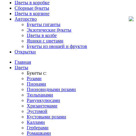
Цветы в коробке
Сборные букеты
Цветы в корзине
Авторство
Букеты гиганты
Экзотические букеты
Цветы в колбе
Ящики с цветами
Букеты из овощей и фруктов
Открытки
Главная
Цветы
Букеты с:
Розами
Пионами
Пионовидными розами
Тюльпанами
Ранункулюсами
Хризантемами
Эустомой
Кустовыми розами
Каллами
Герберами
Ромашками