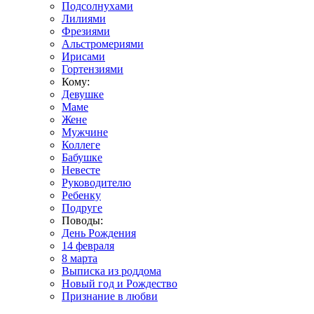
Подсолнухами
Лилиями
Фрезиями
Альстромериями
Ирисами
Гортензиями
Кому:
Девушке
Маме
Жене
Мужчине
Коллеге
Бабушке
Невесте
Руководителю
Ребенку
Подруге
Поводы:
День Рождения
14 февраля
8 марта
Выписка из роддома
Новый год и Рождество
Признание в любви