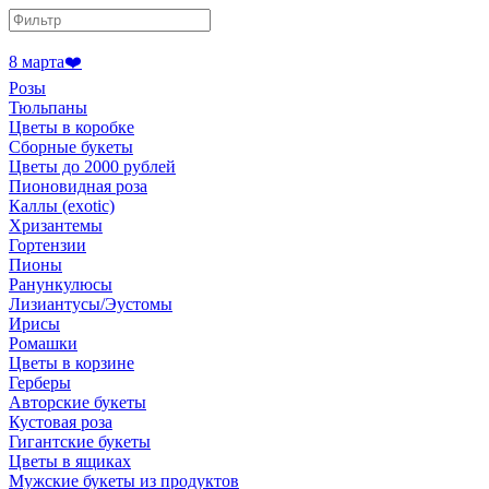
8 марта❤️
Розы
Тюльпаны
Цветы в коробке
Сборные букеты
Цветы до 2000 рублей
Пионовидная роза
Каллы (exotic)
Хризантемы
Гортензии
Пионы
Ранункулюсы
Лизиантусы/Эустомы
Ирисы
Ромашки
Цветы в корзине
Герберы
Авторские букеты
Кустовая роза
Гигантские букеты
Цветы в ящиках
Мужские букеты из продуктов