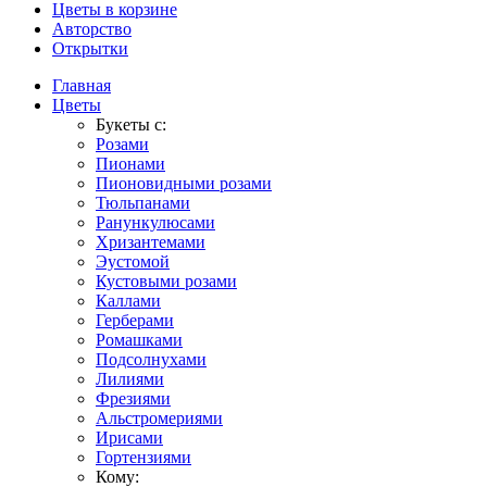
Цветы в корзине
Авторство
Открытки
Главная
Цветы
Букеты с:
Розами
Пионами
Пионовидными розами
Тюльпанами
Ранункулюсами
Хризантемами
Эустомой
Кустовыми розами
Каллами
Герберами
Ромашками
Подсолнухами
Лилиями
Фрезиями
Альстромериями
Ирисами
Гортензиями
Кому: