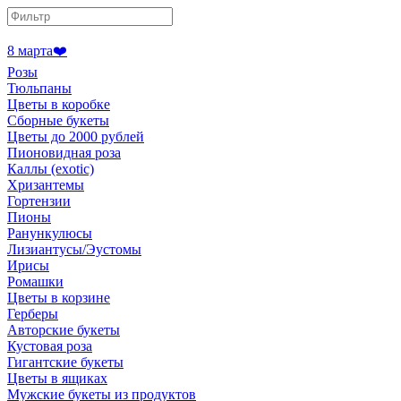
8 марта❤️
Розы
Тюльпаны
Цветы в коробке
Сборные букеты
Цветы до 2000 рублей
Пионовидная роза
Каллы (exotic)
Хризантемы
Гортензии
Пионы
Ранункулюсы
Лизиантусы/Эустомы
Ирисы
Ромашки
Цветы в корзине
Герберы
Авторские букеты
Кустовая роза
Гигантские букеты
Цветы в ящиках
Мужские букеты из продуктов