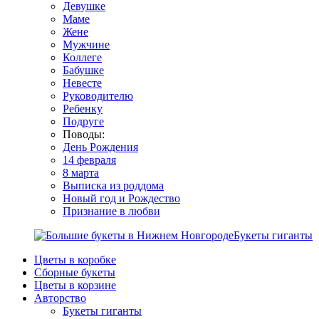
Девушке
Маме
Жене
Мужчине
Коллеге
Бабушке
Невесте
Руководителю
Ребенку
Подруге
Поводы:
День Рождения
14 февраля
8 марта
Выписка из роддома
Новый год и Рождество
Признание в любви
Букеты гиганты
Цветы в коробке
Сборные букеты
Цветы в корзине
Авторство
Букеты гиганты