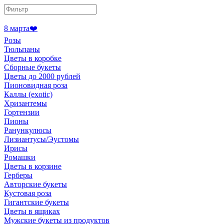
8 марта❤️
Розы
Тюльпаны
Цветы в коробке
Сборные букеты
Цветы до 2000 рублей
Пионовидная роза
Каллы (exotic)
Хризантемы
Гортензии
Пионы
Ранункулюсы
Лизиантусы/Эустомы
Ирисы
Ромашки
Цветы в корзине
Герберы
Авторские букеты
Кустовая роза
Гигантские букеты
Цветы в ящиках
Мужские букеты из продуктов