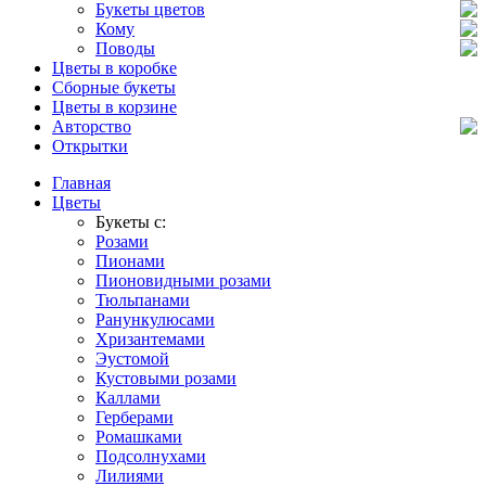
Букеты цветов
Кому
Поводы
Цветы в коробке
Сборные букеты
Цветы в корзине
Авторство
Открытки
Главная
Цветы
Букеты с:
Розами
Пионами
Пионовидными розами
Тюльпанами
Ранункулюсами
Хризантемами
Эустомой
Кустовыми розами
Каллами
Герберами
Ромашками
Подсолнухами
Лилиями