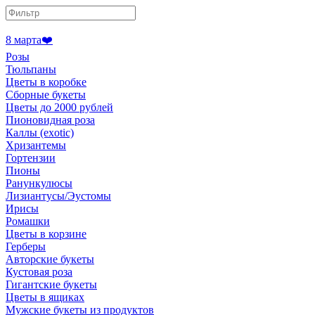
8 марта❤️
Розы
Тюльпаны
Цветы в коробке
Сборные букеты
Цветы до 2000 рублей
Пионовидная роза
Каллы (exotic)
Хризантемы
Гортензии
Пионы
Ранункулюсы
Лизиантусы/Эустомы
Ирисы
Ромашки
Цветы в корзине
Герберы
Авторские букеты
Кустовая роза
Гигантские букеты
Цветы в ящиках
Мужские букеты из продуктов