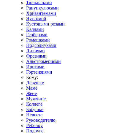
Тюльпанами
Ранункулюсами
Хризантемами
Эустомой
Кустовыми розами
Каллами
Герберами
Ромашками
Подсолнухами
Лилиями
Фрезиями
Альстромериями
Ирисами
Гортензиями
Кому:
Девушке
Маме
Жене
Мужчине
Коллеге
Бабушке
Невесте
Руководителю
Ребенку
Подруге