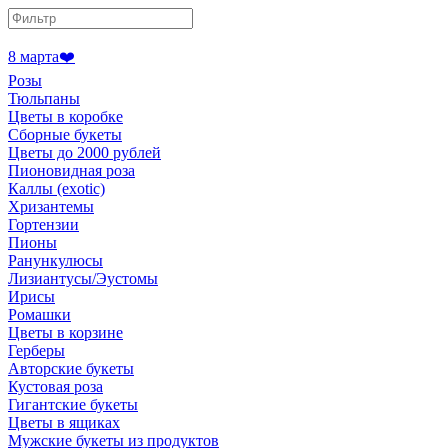
8 марта❤️
Розы
Тюльпаны
Цветы в коробке
Сборные букеты
Цветы до 2000 рублей
Пионовидная роза
Каллы (exotic)
Хризантемы
Гортензии
Пионы
Ранункулюсы
Лизиантусы/Эустомы
Ирисы
Ромашки
Цветы в корзине
Герберы
Авторские букеты
Кустовая роза
Гигантские букеты
Цветы в ящиках
Мужские букеты из продуктов