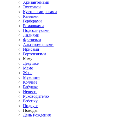
Хризантемами
Эустомой
Кустовыми розами
Каллами
Герберами
Ромашками
Подсолнухами
Лилиями
Фрезиями
Альстромериями
Ирисами
Гортензиями
Кому:
Девушке
Маме
Жене
Мужчине
Коллеге
Бабушке
Невесте
Руководителю
Ребенку
Подруге
Поводы:
День Рождения