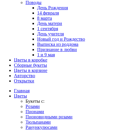
Поводы
День Рождения
14 февраля
8 марта
День матери
1 сентября
День учителя
Новый год и Рождество
Выписка из роддома
Признание в любви
1 и 9 мая
Цветы в коробке
Сборные букеты
Цветы в корзине
Авторство
Открытки
Главная
Цветы
Букеты с:
Розами
Пионами
Пионовидными розами
Тюльпанами
Ранункулюсами