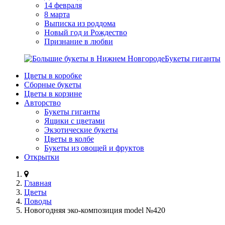
14 февраля
8 марта
Выписка из роддома
Новый год и Рождество
Признание в любви
Букеты гиганты
Цветы в коробке
Сборные букеты
Цветы в корзине
Авторство
Букеты гиганты
Ящики с цветами
Экзотические букеты
Цветы в колбе
Букеты из овощей и фруктов
Открытки
Главная
Цветы
Поводы
Новогодняя эко-композиция model №420