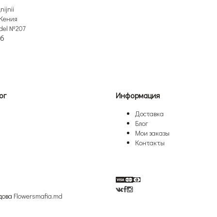
 Кения
del №207
уб
ог
Информация
Доставка
Блог
Мои заказы
Контакты
дова
Flowersmafia.md