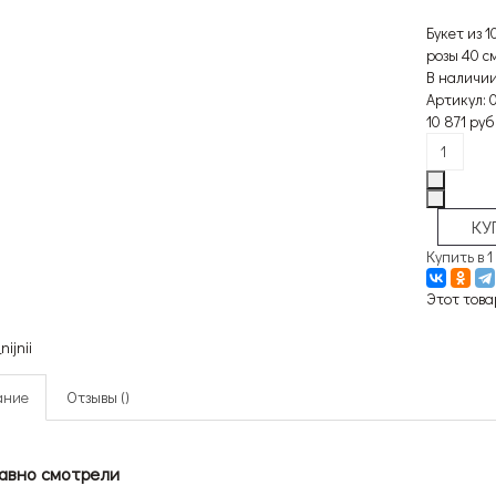
Букет из 
розы 40 см
В наличи
Артикул: 
10 871 руб
Купить в 1
Этот това
ание
Отзывы ()
авно смотрели