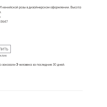
101 кенийской розы в дизайнерском оформлении. Высота
.
и
03647
 клик
р заказали
3
человека за последние 30 дней.