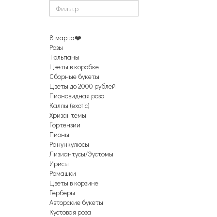
8 марта❤️
Розы
Тюльпаны
Цветы в коробке
Сборные букеты
Цветы до 2000 рублей
Пионовидная роза
Каллы (exotic)
Хризантемы
Гортензии
Пионы
Ранункулюсы
Лизиантусы/Эустомы
Ирисы
Ромашки
Цветы в корзине
Герберы
Авторские букеты
Кустовая роза