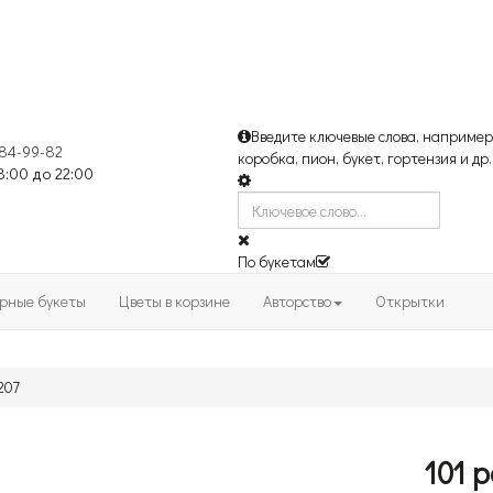
Введите ключевые слова, например
184-99-82
коробка, пион, букет, гортензия и др.
 8:00 до 22:00
По букетам
рные букеты
Цветы в корзине
Авторство
Открытки
207
101 