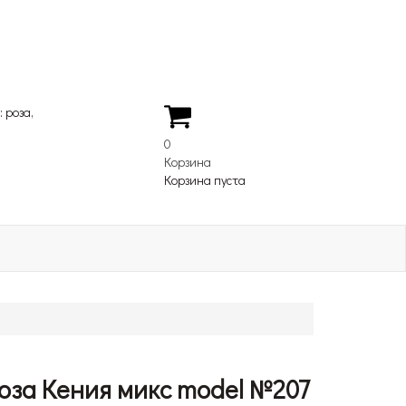
:
роза,
0
Корзина
Корзина пуста
роза Кения микс model №207