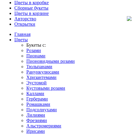
Цветы в коробке
Сборные букеты
Цветы в корзине
Авторство
Открытки
Главная
Цветы
Букеты с:
Розами
Пионами
Пионовидными розами
Тюльпанами
Ранункулюсами
Хризантемами
Эустомой
Кустовыми розами
Каллами
Герберами
Ромашками
Подсолнухами
Лилиями
Фрезиями
Альстромериями
Ирисами