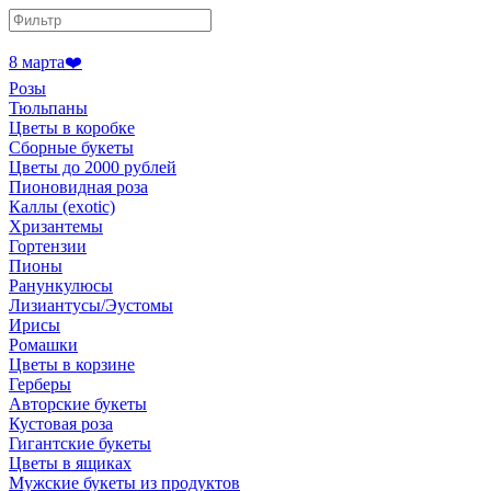
8 марта❤️
Розы
Тюльпаны
Цветы в коробке
Сборные букеты
Цветы до 2000 рублей
Пионовидная роза
Каллы (exotic)
Хризантемы
Гортензии
Пионы
Ранункулюсы
Лизиантусы/Эустомы
Ирисы
Ромашки
Цветы в корзине
Герберы
Авторские букеты
Кустовая роза
Гигантские букеты
Цветы в ящиках
Мужские букеты из продуктов