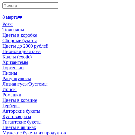
8 марта❤️
Розы
Тюльпаны
Цветы в коробке
Сборные букеты
Цветы до 2000 рублей
Пионовидная роза
Каллы (exotic)
Хризантемы
Гортензии
Пионы
Ранункулюсы
Лизиантусы/Эустомы
Ирисы
Ромашки
Цветы в корзине
Герберы
Авторские букеты
Кустовая роза
Гигантские букеты
Цветы в ящиках
Мужские букеты из продуктов