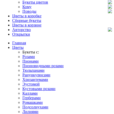
Букеты цветов
Кому
Поводы
Цветы в коробке
Сборные букеты
Цветы в корзине
Авторство
Открытки
Главная
Цветы
Букеты с:
Розами
Пионами
Пионовидными розами
Тюльпанами
Ранункулюсами
Хризантемами
Эустомой
Кустовыми розами
Каллами
Герберами
Ромашками
Подсолнухами
Лилиями