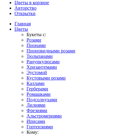
Цветы в корзине
Авторство
Открытки
Главная
Цветы
Букеты с:
Розами
Пионами
Пионовидными розами
Тюльпанами
Ранункулюсами
Хризантемами
Эустомой
Кустовыми розами
Каллами
Герберами
Ромашками
Подсолнухами
Лилиями
Фрезиями
Альстромериями
Ирисами
Гортензиями
Кому: