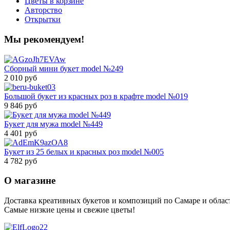
Цветы в корзине
Авторство
Открытки
Мы рекомендуем!
Сборный мини букет model №249
2 010 руб
Большой букет из красных роз в крафте model №019
9 846 руб
Букет для мужа model №449
4 401 руб
Букет из 25 белых и красных роз model №005
4 782 руб
О магазине
Доставка креативных букетов и композиций по Самаре и облас
Самые низкие цены и свежие цветы!