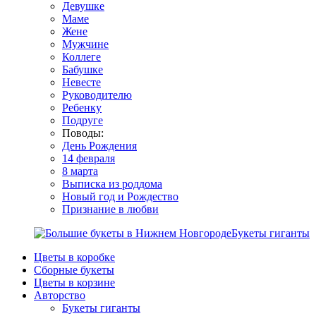
Девушке
Маме
Жене
Мужчине
Коллеге
Бабушке
Невесте
Руководителю
Ребенку
Подруге
Поводы:
День Рождения
14 февраля
8 марта
Выписка из роддома
Новый год и Рождество
Признание в любви
Букеты гиганты
Цветы в коробке
Сборные букеты
Цветы в корзине
Авторство
Букеты гиганты