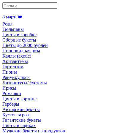
8 марта❤️
Розы
Тюльпаны
Цветы в коробке
Сборные букеты
Цветы до 2000 рублей
Пионовидная роза
Каллы (exotic)
Хризантемы
Гортензии
Пионы
Ранункулюсы
Лизиантусы/Эустомы
Ирисы
Ромашки
Цветы в корзине
Герберы
Авторские букеты
Кустовая роза
Гигантские букеты
Цветы в ящиках
Мужские букеты из продуктов