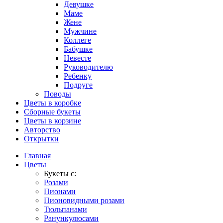
Девушке
Маме
Жене
Мужчине
Коллеге
Бабушке
Невесте
Руководителю
Ребенку
Подруге
Поводы
Цветы в коробке
Сборные букеты
Цветы в корзине
Авторство
Открытки
Главная
Цветы
Букеты с:
Розами
Пионами
Пионовидными розами
Тюльпанами
Ранункулюсами