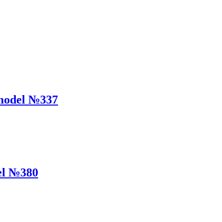
model №337
el №380