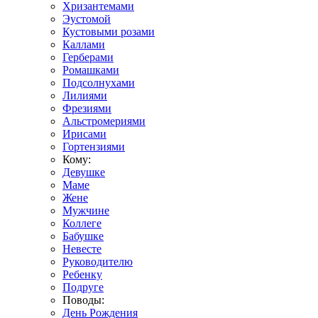
Хризантемами
Эустомой
Кустовыми розами
Каллами
Герберами
Ромашками
Подсолнухами
Лилиями
Фрезиями
Альстромериями
Ирисами
Гортензиями
Кому:
Девушке
Маме
Жене
Мужчине
Коллеге
Бабушке
Невесте
Руководителю
Ребенку
Подруге
Поводы:
День Рождения