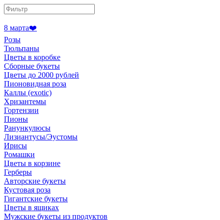
8 марта❤️
Розы
Тюльпаны
Цветы в коробке
Сборные букеты
Цветы до 2000 рублей
Пионовидная роза
Каллы (exotic)
Хризантемы
Гортензии
Пионы
Ранункулюсы
Лизиантусы/Эустомы
Ирисы
Ромашки
Цветы в корзине
Герберы
Авторские букеты
Кустовая роза
Гигантские букеты
Цветы в ящиках
Мужские букеты из продуктов