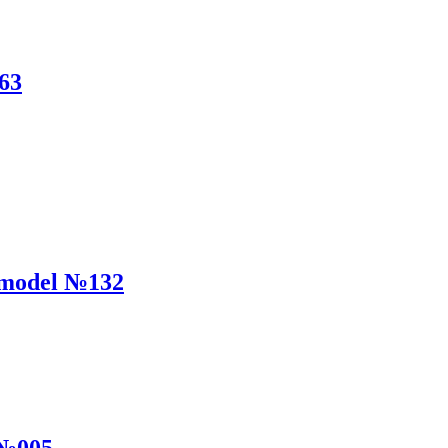
63
 model №132
 №005