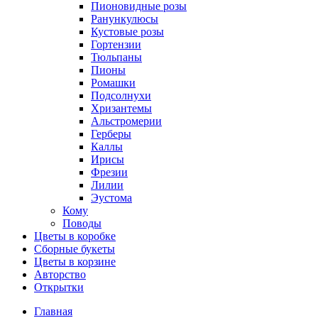
Пионовидные розы
Ранункулюсы
Кустовые розы
Гортензии
Тюльпаны
Пионы
Ромашки
Подсолнухи
Хризантемы
Альстромерии
Герберы
Каллы
Ирисы
Фрезии
Лилии
Эустома
Кому
Поводы
Цветы в коробке
Сборные букеты
Цветы в корзине
Авторство
Открытки
Главная