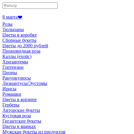
8 марта❤️
Розы
Тюльпаны
Цветы в коробке
Сборные букеты
Цветы до 2000 рублей
Пионовидная роза
Каллы (exotic)
Хризантемы
Гортензии
Пионы
Ранункулюсы
Лизиантусы/Эустомы
Ирисы
Ромашки
Цветы в корзине
Герберы
Авторские букеты
Кустовая роза
Гигантские букеты
Цветы в ящиках
Мужские букеты из продуктов