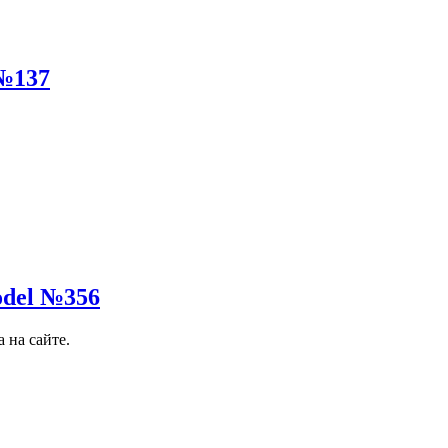
№137
odel №356
 на сайте.