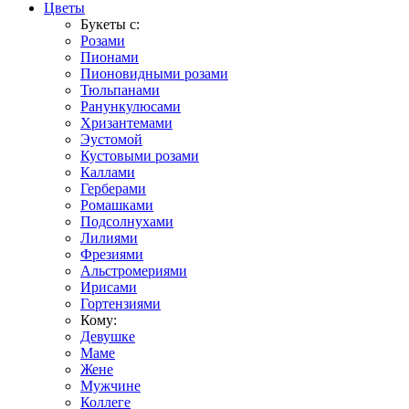
Цветы
Букеты с:
Розами
Пионами
Пионовидными розами
Тюльпанами
Ранункулюсами
Хризантемами
Эустомой
Кустовыми розами
Каллами
Герберами
Ромашками
Подсолнухами
Лилиями
Фрезиями
Альстромериями
Ирисами
Гортензиями
Кому:
Девушке
Маме
Жене
Мужчине
Коллеге