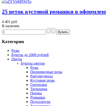
25 веток кустовой ромашки в оформле
4 401 руб
В наличии
Категории
Розы
Букеты до 2000 рублей
Цветы
Букеты цветов
Розы
Пионовидные розы
Ранункулюсы
Кустовые розы
Гортензии
Тюльпаны
Пионы
Ромашки
Подсолнухи
Хризантемы