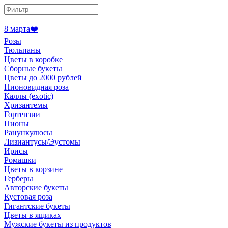
8 марта❤️
Розы
Тюльпаны
Цветы в коробке
Сборные букеты
Цветы до 2000 рублей
Пионовидная роза
Каллы (exotic)
Хризантемы
Гортензии
Пионы
Ранункулюсы
Лизиантусы/Эустомы
Ирисы
Ромашки
Цветы в корзине
Герберы
Авторские букеты
Кустовая роза
Гигантские букеты
Цветы в ящиках
Мужские букеты из продуктов