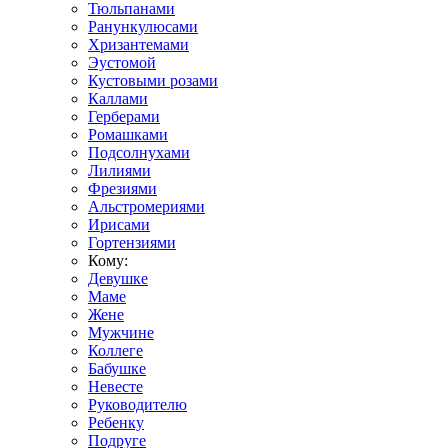
Тюльпанами
Ранункулюсами
Хризантемами
Эустомой
Кустовыми розами
Каллами
Герберами
Ромашками
Подсолнухами
Лилиями
Фрезиями
Альстромериями
Ирисами
Гортензиями
Кому:
Девушке
Маме
Жене
Мужчине
Коллеге
Бабушке
Невесте
Руководителю
Ребенку
Подруге