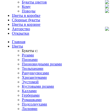
Букеты цветов
Кому
Поводы
Цветы в коробке
Сборные букеты
Цветы в корзине
Авторство
Открытки
Главная
Цветы
Букеты с:
Розами
Пионами
Пионовидными розами
Тюльпанами
Ранункулюсами
Хризантемами
Эустомой
Кустовыми розами
Каллами
Герберами
Ромашками
Подсолнухами
Лилиями