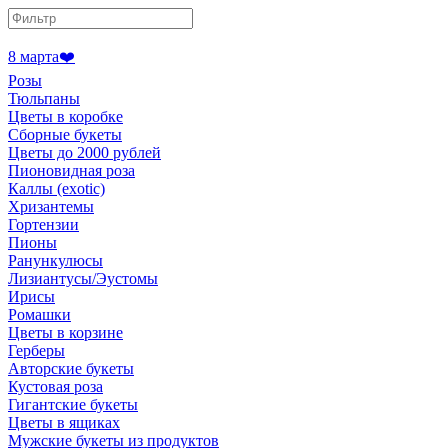
8 марта❤️
Розы
Тюльпаны
Цветы в коробке
Сборные букеты
Цветы до 2000 рублей
Пионовидная роза
Каллы (exotic)
Хризантемы
Гортензии
Пионы
Ранункулюсы
Лизиантусы/Эустомы
Ирисы
Ромашки
Цветы в корзине
Герберы
Авторские букеты
Кустовая роза
Гигантские букеты
Цветы в ящиках
Мужские букеты из продуктов