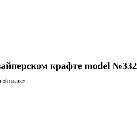
зайнерском крафте model №332
ной пленке/