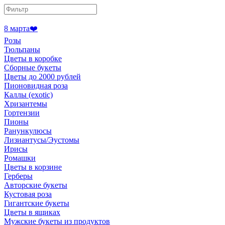
8 марта❤️
Розы
Тюльпаны
Цветы в коробке
Сборные букеты
Цветы до 2000 рублей
Пионовидная роза
Каллы (exotic)
Хризантемы
Гортензии
Пионы
Ранункулюсы
Лизиантусы/Эустомы
Ирисы
Ромашки
Цветы в корзине
Герберы
Авторские букеты
Кустовая роза
Гигантские букеты
Цветы в ящиках
Мужские букеты из продуктов