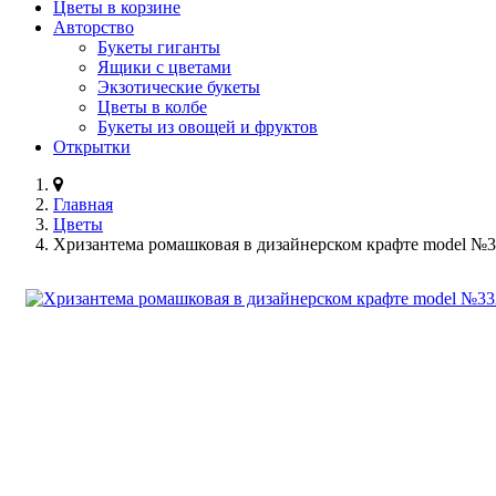
Цветы в корзине
Авторство
Букеты гиганты
Ящики с цветами
Экзотические букеты
Цветы в колбе
Букеты из овощей и фруктов
Открытки
Главная
Цветы
Хризантема ромашковая в дизайнерском крафте model №