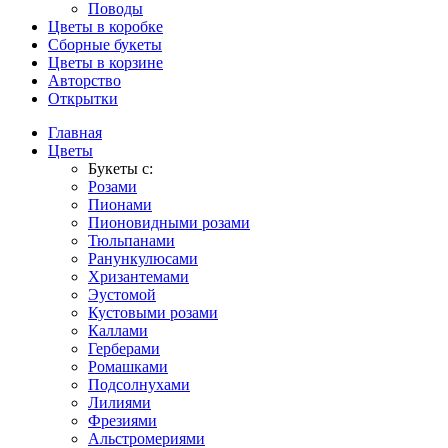
Поводы
Цветы в коробке
Сборные букеты
Цветы в корзине
Авторство
Открытки
Главная
Цветы
Букеты с:
Розами
Пионами
Пионовидными розами
Тюльпанами
Ранункулюсами
Хризантемами
Эустомой
Кустовыми розами
Каллами
Герберами
Ромашками
Подсолнухами
Лилиями
Фрезиями
Альстромериями