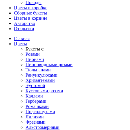
Поводы
Цветы в коробке
Сборные букеты
Цветы в корзине
Авторство
Открытки
Главная
Цветы
Букеты с:
Розами
Пионами
Пионовидными розами
Тюльпанами
Ранункулюсами
Хризантемами
Эустомой
Кустовыми розами
Каллами
Герберами
Ромашками
Подсолнухами
Лилиями
Фрезиями
Альстромериями