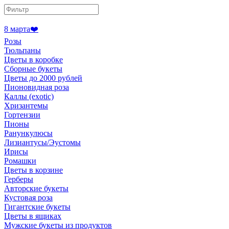
8 марта❤️
Розы
Тюльпаны
Цветы в коробке
Сборные букеты
Цветы до 2000 рублей
Пионовидная роза
Каллы (exotic)
Хризантемы
Гортензии
Пионы
Ранункулюсы
Лизиантусы/Эустомы
Ирисы
Ромашки
Цветы в корзине
Герберы
Авторские букеты
Кустовая роза
Гигантские букеты
Цветы в ящиках
Мужские букеты из продуктов