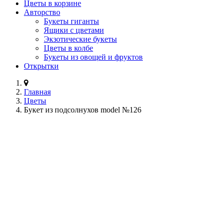
Цветы в корзине
Авторство
Букеты гиганты
Ящики с цветами
Экзотические букеты
Цветы в колбе
Букеты из овощей и фруктов
Открытки
Главная
Цветы
Букет из подсолнухов model №126