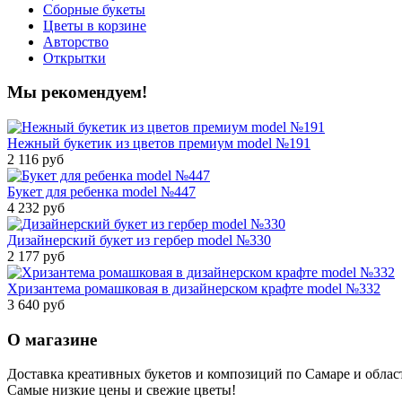
Сборные букеты
Цветы в корзине
Авторство
Открытки
Мы рекомендуем!
Нежный букетик из цветов премиум model №191
2 116 руб
Букет для ребенка model №447
4 232 руб
Дизайнерский букет из гербер model №330
2 177 руб
Хризантема ромашковая в дизайнерском крафте model №332
3 640 руб
О магазине
Доставка креативных букетов и композиций по Самаре и облас
Самые низкие цены и свежие цветы!