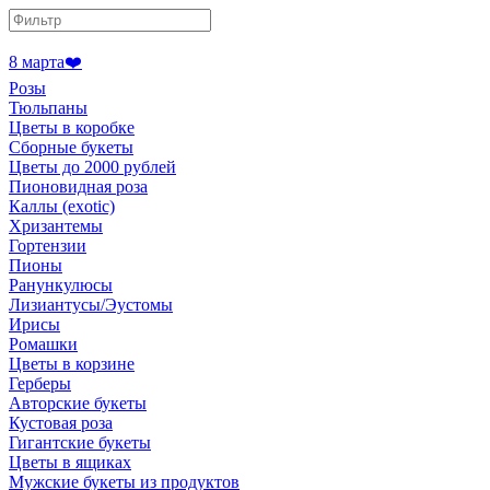
8 марта❤️
Розы
Тюльпаны
Цветы в коробке
Сборные букеты
Цветы до 2000 рублей
Пионовидная роза
Каллы (exotic)
Хризантемы
Гортензии
Пионы
Ранункулюсы
Лизиантусы/Эустомы
Ирисы
Ромашки
Цветы в корзине
Герберы
Авторские букеты
Кустовая роза
Гигантские букеты
Цветы в ящиках
Мужские букеты из продуктов