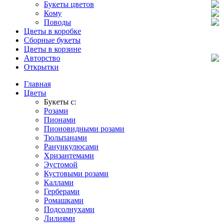
Букеты цветов
Кому
Поводы
Цветы в коробке
Сборные букеты
Цветы в корзине
Авторство
Открытки
Главная
Цветы
Букеты с:
Розами
Пионами
Пионовидными розами
Тюльпанами
Ранункулюсами
Хризантемами
Эустомой
Кустовыми розами
Каллами
Герберами
Ромашками
Подсолнухами
Лилиями