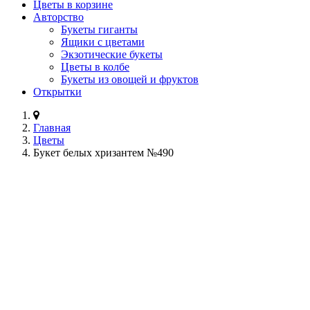
Цветы в корзине
Авторство
Букеты гиганты
Ящики с цветами
Экзотические букеты
Цветы в колбе
Букеты из овощей и фруктов
Открытки
Главная
Цветы
Букет белых хризантем №490