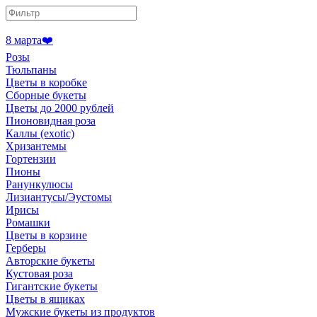
8 марта❤️
Розы
Тюльпаны
Цветы в коробке
Сборные букеты
Цветы до 2000 рублей
Пионовидная роза
Каллы (exotic)
Хризантемы
Гортензии
Пионы
Ранункулюсы
Лизиантусы/Эустомы
Ирисы
Ромашки
Цветы в корзине
Герберы
Авторские букеты
Кустовая роза
Гигантские букеты
Цветы в ящиках
Мужские букеты из продуктов