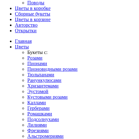
Поводы
Цветы в коробке
Сборные букеты
Цветы в корзине
Авторство
Открытки
Главная
Цветы
Букеты с:
Розами
Пионами
Пионовидными розами
Тюльпанами
Ранункулюсами
Хризантемами
Эустомой
Кустовыми розами
Каллами
Герберами
Ромашками
Подсолнухами
Лилиями
Фрезиями
Альстромериями