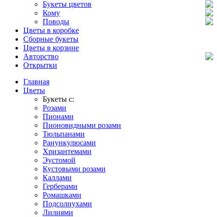
Букеты цветов
Кому
Поводы
Цветы в коробке
Сборные букеты
Цветы в корзине
Авторство
Открытки
Главная
Цветы
Букеты с:
Розами
Пионами
Пионовидными розами
Тюльпанами
Ранункулюсами
Хризантемами
Эустомой
Кустовыми розами
Каллами
Герберами
Ромашками
Подсолнухами
Лилиями