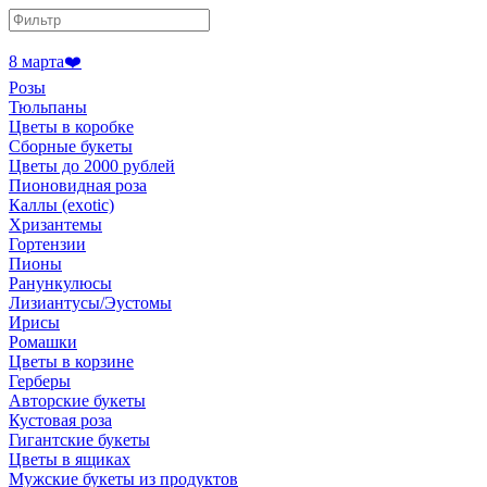
8 марта❤️
Розы
Тюльпаны
Цветы в коробке
Сборные букеты
Цветы до 2000 рублей
Пионовидная роза
Каллы (exotic)
Хризантемы
Гортензии
Пионы
Ранункулюсы
Лизиантусы/Эустомы
Ирисы
Ромашки
Цветы в корзине
Герберы
Авторские букеты
Кустовая роза
Гигантские букеты
Цветы в ящиках
Мужские букеты из продуктов