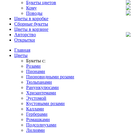
Букеты цветов
Кому
Поводы
Цветы в коробке
Сборные букеты
Цветы в корзине
Авторство
Открытки
Главная
Цветы
Букеты с:
Розами
Пионами
Пионовидными розами
Тюльпанами
Ранункулюсами
Хризантемами
Эустомой
Кустовыми розами
Каллами
Герберами
Ромашками
Подсолнухами
Лилиями