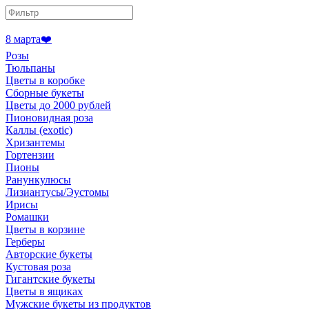
8 марта❤️
Розы
Тюльпаны
Цветы в коробке
Сборные букеты
Цветы до 2000 рублей
Пионовидная роза
Каллы (exotic)
Хризантемы
Гортензии
Пионы
Ранункулюсы
Лизиантусы/Эустомы
Ирисы
Ромашки
Цветы в корзине
Герберы
Авторские букеты
Кустовая роза
Гигантские букеты
Цветы в ящиках
Мужские букеты из продуктов