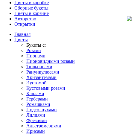
Цветы в коробке
Сборные букеты
Цветы в корзине
Авторство
Открытки
Главная
Цветы
Букеты с:
Розами
Пионами
Пионовидными розами
Тюльпанами
Ранункулюсами
Хризантемами
Эустомой
Кустовыми розами
Каллами
Герберами
Ромашками
Подсолнухами
Лилиями
Фрезиями
Альстромериями
Ирисами