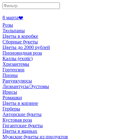
8 марта❤️
Розы
Тюльпаны
Цветы в коробке
Сборные букеты
Цветы до 2000 рублей
Пионовидная роза
Каллы (exotic)
Хризантемы
Гортензии
Пионы
Ранункулюсы
Лизиантусы/Эустомы
Ирисы
Ромашки
Цветы в корзине
Герберы
Авторские букеты
Кустовая роза
Гигантские букеты
Цветы в ящиках
Мужские букеты из продуктов