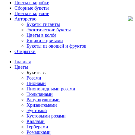
Цветы в коробке
Сборные букеты
Цветы в корзине
Авторство
Букеты гиганты
Экзотические букеты
Цветы в колбе
Ящики с цветами
Букеты из овощей и фруктов
Открытки
Главная
Цветы
Букеты с:
Розами
Пионами
Пионовидными розами
Тюльпанами
Ранункулюсами
Хризантемами
Эустомой
Кустовыми розами
Каллами
Герберами
Ромашками