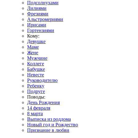
Подсолнухами
Лилиями
Фрезиями
Альстромериями
Ирисами
Гортензиями
Кому:
Девушке
Маме
Жене
Мужчине
Коллеге
Бабушке
Невесте
Руководителю
Ребенку
Подруге
Поводы:
День Рождения
14 февраля
8 марта
Выписка из роддома
Новый год и Рождество
Признание в любви