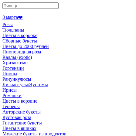
8 марта❤️
Розы
Тюльпаны
Цветы в коробке
Сборные букеты
Цветы до 2000 рублей
Пионовидная роза
Каллы (exotic)
Хризантемы
Гортензии
Пионы
Ранункулюсы
Лизиантусы/Эустомы
Ирисы
Ромашки
Цветы в корзине
Герберы
Авторские букеты
Кустовая роза
Гигантские букеты
Цветы в ящиках
Мужские букеты из продуктов