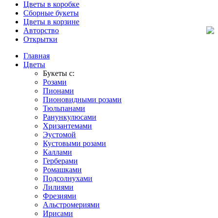
Цветы в коробке
Сборные букеты
Цветы в корзине
Авторство
Открытки
Главная
Цветы
Букеты с:
Розами
Пионами
Пионовидными розами
Тюльпанами
Ранункулюсами
Хризантемами
Эустомой
Кустовыми розами
Каллами
Герберами
Ромашками
Подсолнухами
Лилиями
Фрезиями
Альстромериями
Ирисами