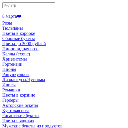
8 марта❤️
Розы
Тюльпаны
Цветы в коробке
Сборные букеты
Цветы до 2000 рублей
Пионовидная роза
Каллы (exotic)
Хризантемы
Гортензии
Пионы
Ранункулюсы
Лизиантусы/Эустомы
Ирисы
Ромашки
Цветы в корзине
Герберы
Авторские букеты
Кустовая роза
Гигантские букеты
Цветы в ящиках
Мужские букеты из продуктов